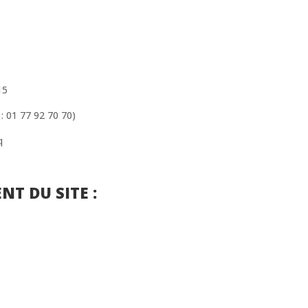
15
: 01 77 92 70 70)
q
T DU SITE :